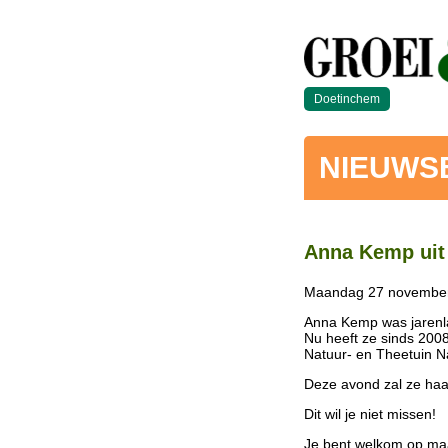
Doetinchem
NIEUWS
Anna Kemp uit S
Maandag 27 november 
Anna Kemp was jarenl
Nu heeft ze sinds 2008
Natuur- en Theetuin Na
Deze avond zal ze haar
Dit wil je niet missen!
Je bent welkom op m