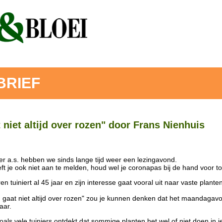
BRIEF
 niet altijd over rozen" door Frans Nienhuis
 a.s. hebben we sinds lange tijd weer een lezingavond.
ft je ook niet aan te melden, houd wel je coronapas bij de hand voor t
en tuiniert al 45 jaar en zijn interesse gaat vooral uit naar vaste plant
en gaat niet altijd over rozen" zou je kunnen denken dat het maandagav
aar.
als vele tuiniers ontdekt dat sommige planten het wel of niet doen in je