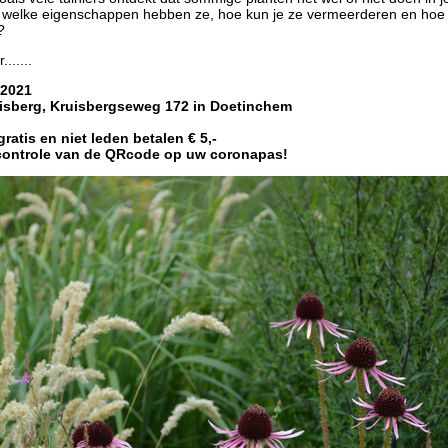
n, welke eigenschappen hebben ze, hoe kun je ze vermeerderen en hoe 
?
......
 2021
isberg, Kruisbergseweg 172 in Doetinchem
atis en niet leden betalen € 5,-
controle van de QRcode op uw coronapas!