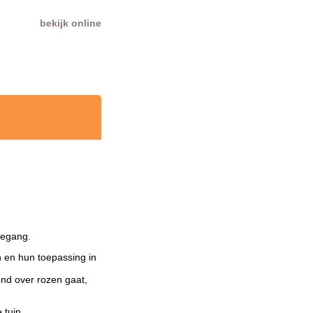
bekijk online
oegang.
en en hun toepassing in
ond over rozen gaat,
 tuin.